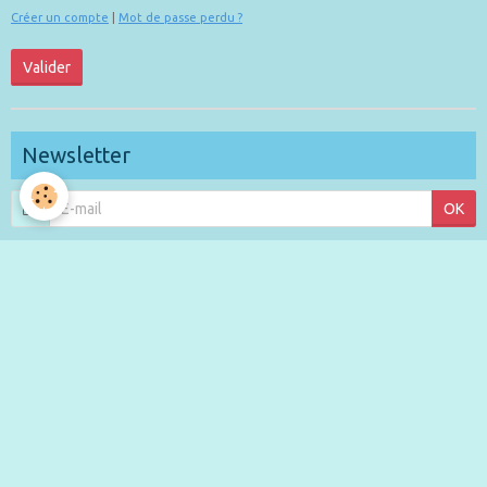
Créer un compte
|
Mot de passe perdu ?
Valider
Newsletter
OK
Évènements à venir
Aucun évènement à afficher.
Derniers billets
Blog 2026/2027 Ecole de Musique Gilles DESPIERRE