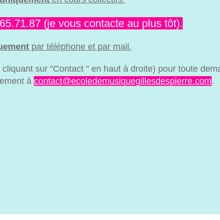
.71.87 (je vous contacte au plus tôt).
uement
par téléphone et par mail.
n cliquant sur "Contact " en haut à droite) pour toute de
ctement à
contact@ecoledemusiquegillesdespierre.com
.